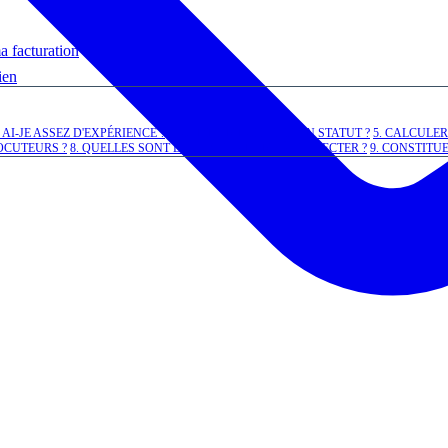
a facturation
ien
. AI-JE ASSEZ D'EXPÉRIENCE ?
4. COMMENT CHOISIR UN STATUT ?
5. CALCULE
OCUTEURS ?
8. QUELLES SONT LES OBLIGATIONS À RESPECTER ?
9. CONSTITUE