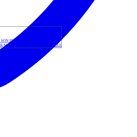
R SON BUDGET
R MA PATIENTÈLE ET ÊTRE VISIBLE