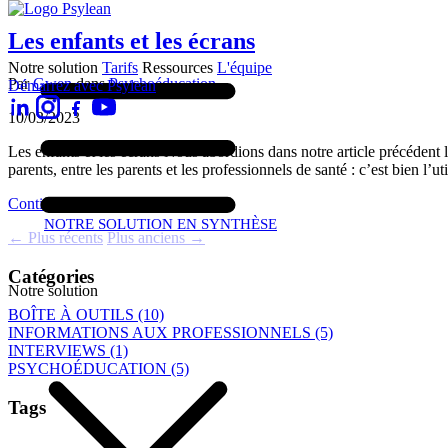
Les enfants et les écrans
Notre solution
Tarifs
Ressources
L'équipe
Par
Gwen
dans
Psychoéducation
Démarrez avec Psylean
10/03/2023
Les enfants et les écrans Nous abordions dans notre article précédent le
parents, entre les parents et les professionnels de santé : c’est bien l’u
Continuer la lecture
NOTRE SOLUTION EN SYNTHÈSE
← Plus récents
Plus anciens →
Catégories
Notre solution
BOÎTE À OUTILS (10)
INFORMATIONS AUX PROFESSIONNELS (5)
INTERVIEWS (1)
PSYCHOÉDUCATION (5)
Tags