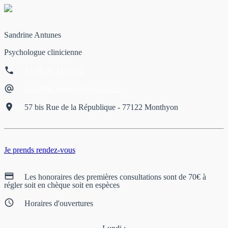
Sandrine Antunes
Psychologue clinicienne
phone
+3 36 50 21 07 61
alternate_email
s.martins.antunes@gmail.com
place
57 bis Rue de la République - 77122 Monthyon
Je prends rendez-vous
credit_card
Les honoraires des premières consultations sont de 70€ à
régler soit en chèque soit en espèces
schedule
Horaires d'ouvertures